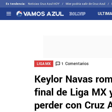
Es tendencia
:
Noticias Cruz Azul HOY
Mier podría salir de Cruz Azul
ULTIMA
NACIONAL
FUERA DE LA LIGA
LOS OTR
Liga MX
Concachampions
Futbol F
Apertura 2026
Leagues Cup
Fuerzas 
Más noticias
EX Cruz Azul
Cruz Azul
Selección Mexicana
Comentarios
1
LIGA MX
Keylor Navas romp
final de Liga MX 
perder con Cruz 