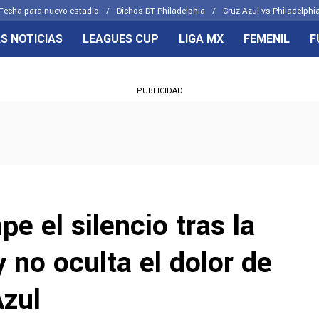
Fecha para nuevo estadio
Dichos DT Philadelphia
Cruz Azul vs Philadelphia
S NOTICIAS
LEAGUES CUP
LIGA MX
FEMENIL
F
OS FRENTES
CELESTES
PUBLICIDAD
emenil
Joel Huiqui
Básicas
Erik Lira
 Hidalgo
Charly Rodríguez
e el silencio tras la
y no oculta el dolor de
Azul