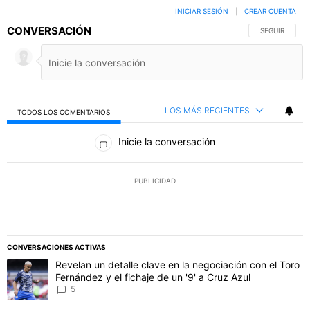
INICIAR SESIÓN
|
CREAR CUENTA
CONVERSACIÓN
SIGA ESTA C
SEGUIR
LOS MÁS RECIENTES
TODOS LOS COMENTARIOS
Todos los comentarios
Inicie la conversación
PUBLICIDAD
CONVERSACIONES ACTIVAS
Este listado muestra los artículos con más comentarios en los último
Un artículo de tendencia con el título "Revelan un detalle clave en 
Revelan un detalle clave en la negociación con el Toro
Fernández y el fichaje de un '9' a Cruz Azul
5