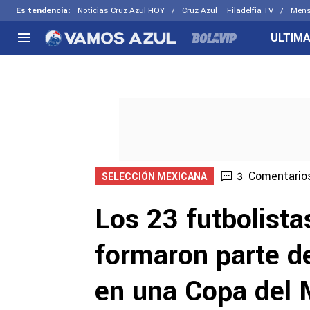
Es tendencia
:
Noticias Cruz Azul HOY
Cruz Azul – Filadelfia TV
Mens
ULTIMA
NACIONAL
FUERA DE LA LIGA
LOS OTR
Liga MX
Concachampions
Futbol F
Apertura 2026
Leagues Cup
Fuerzas 
Más noticias
EX Cruz Azul
Cruz Azul
Selección Mexicana
Comentario
3
SELECCIÓN MEXICANA
Los 23 futbolista
formaron parte d
en una Copa del