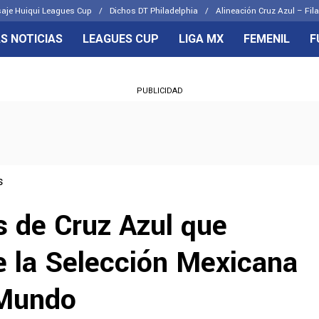
aje Huiqui Leagues Cup
Dichos DT Philadelphia
Alineación Cruz Azul – Fila
S NOTICIAS
LEAGUES CUP
LIGA MX
FEMENIL
F
OS FRENTES
CELESTES
PUBLICIDAD
emenil
Joel Huiqui
Básicas
Erik Lira
 Hidalgo
Charly Rodríguez
s
s de Cruz Azul que
e la Selección Mexicana
 Mundo