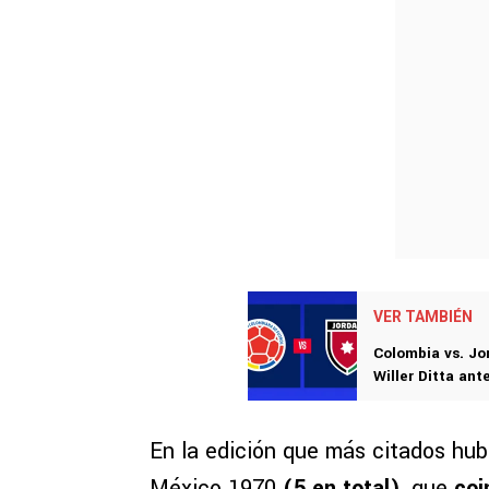
VER TAMBIÉN
Colombia vs. Jo
Willer Ditta ant
En la edición que más citados hu
México 1970
(5 en total)
, que
coi