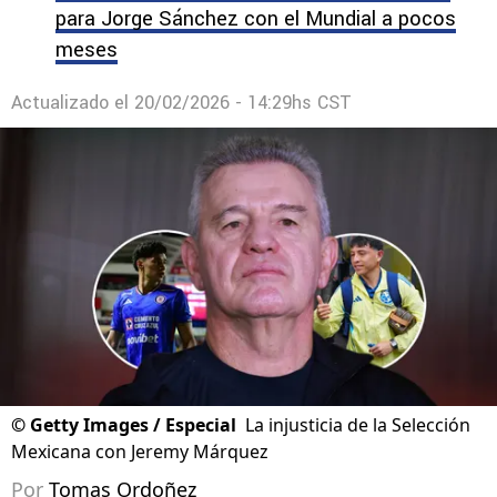
para Jorge Sánchez con el Mundial a pocos
meses
Actualizado el
20/02/2026 - 14:29hs CST
©
Getty Images / Especial
La injusticia de la Selección
Mexicana con Jeremy Márquez
Por
Tomas Ordoñez