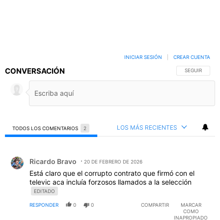
INICIAR SESIÓN
|
CREAR CUENTA
CONVERSACIÓN
SIGA ESTA C
SEGUIR
LOS MÁS RECIENTES
TODOS LOS COMENTARIOS
2
Todos los comentarios
Comentario de Ricardo Bravo.
Ricardo Bravo
20 DE FEBRERO DE 2026
Está claro que el corrupto contrato que firmó con el
televic aca incluía forzosos llamados a la selección
EDITADO
RESPONDER
0
0
COMPARTIR
MARCAR
COMO
INAPROPIADO