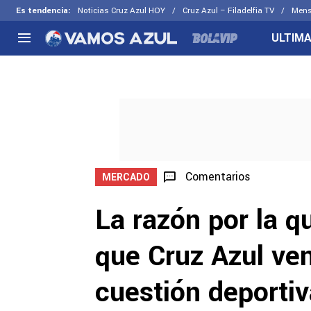
Es tendencia
:
Noticias Cruz Azul HOY
Cruz Azul – Filadelfia TV
Mens
ULTIMA
NACIONAL
FUERA DE LA LIGA
LOS OTR
Liga MX
Concachampions
Futbol F
Apertura 2026
Leagues Cup
Fuerzas 
Más noticias
EX Cruz Azul
Cruz Azul
Selección Mexicana
Comentarios
MERCADO
La razón por la 
que Cruz Azul ven
cuestión deportiv