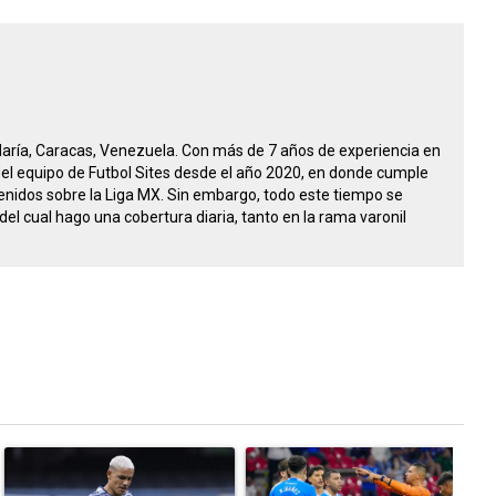
María, Caracas, Venezuela. Con más de 7 años de experiencia en
 del equipo de Futbol Sites desde el año 2020, en donde cumple
nidos sobre la Liga MX. Sin embargo, todo este tiempo se
del cual hago una cobertura diaria, tanto en la rama varonil
tarios en los últimos 7 días.
Un artículo de tendencia con el título "Revelan un detalle clave en l
Un artículo de tendencia con el tí
U