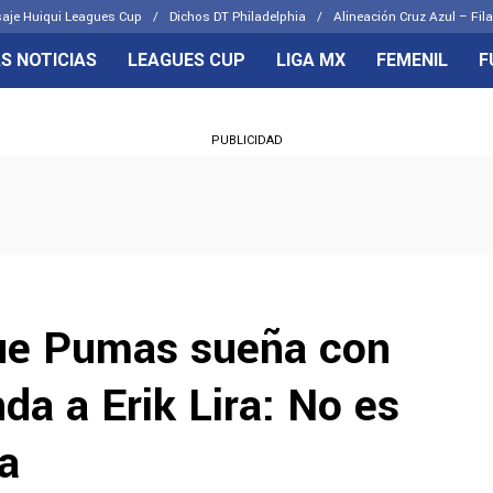
aje Huiqui Leagues Cup
Dichos DT Philadelphia
Alineación Cruz Azul – Fila
S NOTICIAS
LEAGUES CUP
LIGA MX
FEMENIL
F
OS FRENTES
CELESTES
PUBLICIDAD
emenil
Joel Huiqui
Básicas
Erik Lira
 Hidalgo
Charly Rodríguez
que Pumas sueña con
da a Erik Lira: No es
a