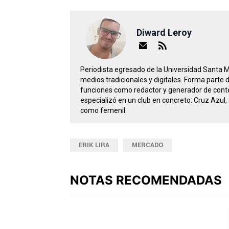
Diward Leroy
Periodista egresado de la Universidad Santa 
medios tradicionales y digitales. Forma parte
funciones como redactor y generador de conte
especializó en un club en concreto: Cruz Azul, 
como femenil.
ERIK LIRA
MERCADO
NOTAS RECOMENDADAS
Este listado muestra los artículos con más comen
PUBLICIDAD