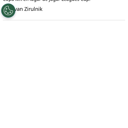
Por
Ivan Zirulnik
Síguenos en Google
La
Leagues Cup 2026
volvió a encender una
discusión que crece partido a partido
.
Mientras busca consolidarse como
espectáculo internacional entre la Liga MX y la
MLS,
cada vez son más las voces que
cuestionan su formato
. No se trata solo de
resultados, sino de condiciones: viajes, localías
y una sensación de desventaja que empieza a
incomodar en el fútbol mexicano.