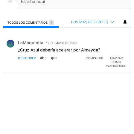
LOS MÁS RECIENTES
TODOS LOS COMENTARIOS
1
Todos los comentarios
Comentario de LaMáquinita.
LaMáquinita
7 DE MAYO DE 2026
LA
¿Cruz Azul debería acelerar por Almeyda?
RESPONDER
0
0
COMPARTIR
MARCAR
COMO
INAPROPIADO
PUBLICIDAD