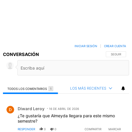
INICIAR SESIÓN
|
CREAR CUENTA
CONVERSACIÓN
SIGA ESTA C
SEGUIR
LOS MÁS RECIENTES
TODOS LOS COMENTARIOS
1
Todos los comentarios
Comentario de Diward Leroy.
Diward Leroy
16 DE ABRIL DE 2026
¿Te gustaría que Almeyda llegara para este mismo
semestre?
RESPONDER
0
0
COMPARTIR
MARCAR