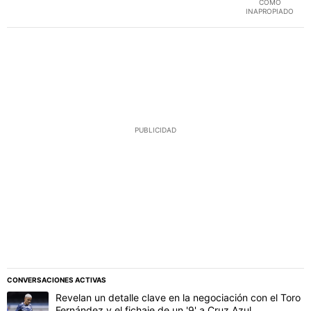
COMO
INAPROPIADO
PUBLICIDAD
CONVERSACIONES ACTIVAS
Este listado muestra los artículos con más comentarios en los último
Un artículo de tendencia con el título "Revelan un detalle clave en 
Revelan un detalle clave en la negociación con el Toro
Fernández y el fichaje de un '9' a Cruz Azul