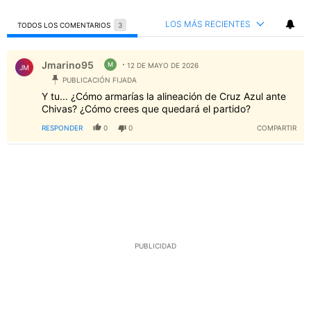
LOS MÁS RECIENTES
TODOS LOS COMENTARIOS
3
Todos los comentarios
Comentario de Jmarino95.
Jmarino95
M
12 DE MAYO DE 2026
JM
PUBLICACIÓN FIJADA
Y tu... ¿Cómo armarías la alineación de Cruz Azul ante
Chivas? ¿Cómo crees que quedará el partido?
RESPONDER
0
0
COMPARTIR
PUBLICIDAD