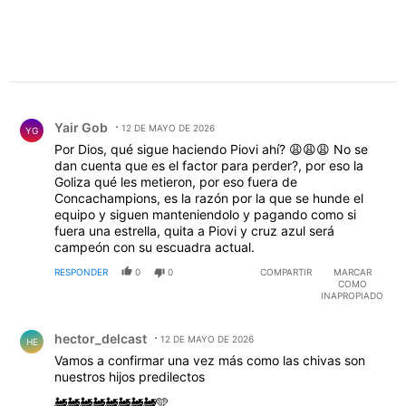
Comentario de Yair Gob.
Yair Gob
12 DE MAYO DE 2026
YG
Por Dios, qué sigue haciendo Piovi ahí? 😩😩😩 No se
dan cuenta que es el factor para perder?, por eso la
Goliza qué les metieron, por eso fuera de
Concachampions, es la razón por la que se hunde el
equipo y siguen manteniendolo y pagando como si
fuera una estrella, quita a Piovi y cruz azul será
campeón con su escuadra actual.
RESPONDER
0
0
COMPARTIR
MARCAR
COMO
INAPROPIADO
Comentario de hector_delcast.
hector_delcast
12 DE MAYO DE 2026
HE
Vamos a confirmar una vez más como las chivas son
nuestros hijos predilectos
🚂🚂🚂🚂🚂🚂🚂🚂🩵