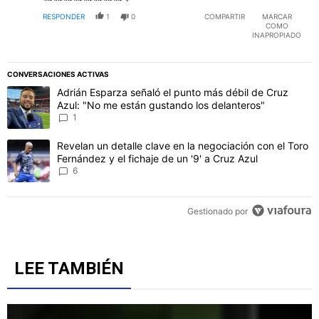
RESPONDER
1
0
COMPARTIR
MARCAR
COMO
INAPROPIADO
CONVERSACIONES ACTIVAS
Este listado muestra los artículos con más comentarios en los último
Un artículo de tendencia con el título "Adrián Esparza señaló el p
Adrián Esparza señaló el punto más débil de Cruz
Azul: "No me están gustando los delanteros"
1
Un artículo de tendencia con el título "Revelan un detalle clave en 
Revelan un detalle clave en la negociación con el Toro
Fernández y el fichaje de un '9' a Cruz Azul
6
Gestionado por
LEE TAMBIÉN