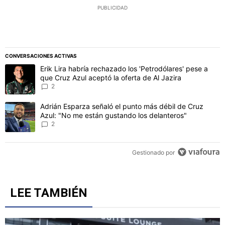
PUBLICIDAD
CONVERSACIONES ACTIVAS
Este listado muestra los artículos con más comentarios en los último
Un artículo de tendencia con el título "Erik Lira habría rechazado l
Erik Lira habría rechazado los 'Petrodólares' pese a
que Cruz Azul aceptó la oferta de Al Jazira
2
Un artículo de tendencia con el título "Adrián Esparza señaló el p
Adrián Esparza señaló el punto más débil de Cruz
Azul: "No me están gustando los delanteros"
2
Gestionado por
LEE TAMBIÉN