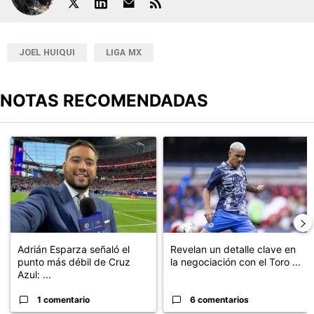
JOEL HUIQUI
LIGA MX
NOTAS RECOMENDADAS
Este listado muestra los artículos con más comentarios en los últimos
Un artículo de tendencia con el título "Adrián Esparza señaló el 
Un artículo de tendencia con el t
Adrián Esparza señaló el
Revelan un detalle clave en
punto más débil de Cruz
la negociación con el Toro ...
Azul: ...
1 comentario
6 comentarios