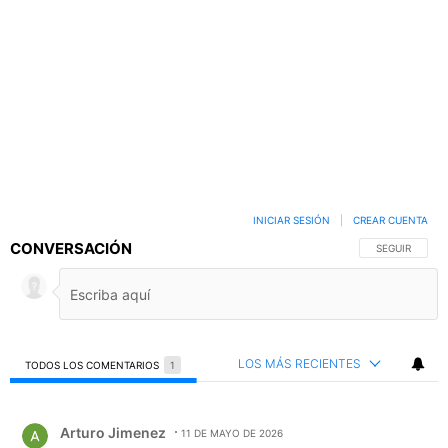
INICIAR SESIÓN
|
CREAR CUENTA
CONVERSACIÓN
SIGA ESTA C
SEGUIR
LOS MÁS RECIENTES
TODOS LOS COMENTARIOS
1
Todos los comentarios
Comentario de Arturo Jimenez.
Arturo Jimenez
11 DE MAYO DE 2026