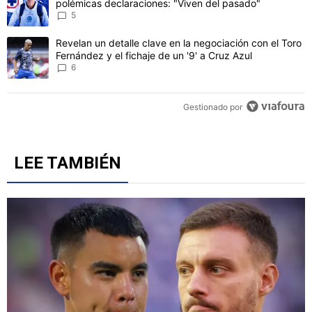
CONVERSACIONES ACTIVAS
Este listado muestra los artículos con más comentarios en los último
Un artículo de tendencia con el título "Jürgen Damm cuestionó la 
Jürgen Damm cuestionó la grandeza de Cruz Azul con
polémicas declaraciones: "Viven del pasado"
5
Un artículo de tendencia con el título "Revelan un detalle clave en 
Revelan un detalle clave en la negociación con el Toro
Fernández y el fichaje de un '9' a Cruz Azul
6
Gestionado por
LEE TAMBIÉN