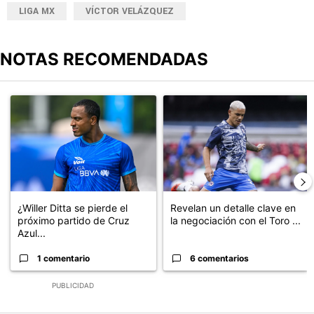
LIGA MX
VÍCTOR VELÁZQUEZ
NOTAS RECOMENDADAS
Este listado muestra los artículos con más comentarios en los últimos
Un artículo de tendencia con el título "¿Willer Ditta se pierde el 
Un artículo de tendencia con el t
¿Willer Ditta se pierde el
Revelan un detalle clave en
próximo partido de Cruz
la negociación con el Toro ...
Azul...
1 comentario
6 comentarios
PUBLICIDAD