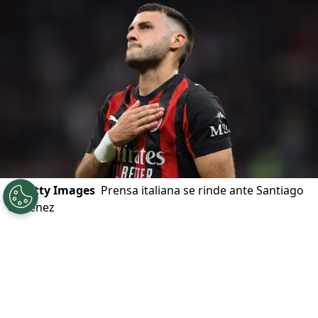
©
Getty Images
Prensa italiana se rinde ante Santiago
Giménez
Por
León Iturbide
Síguenos en Google