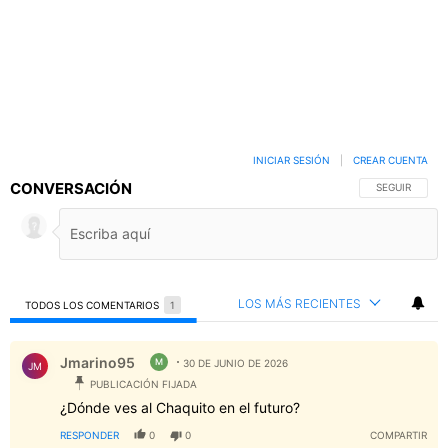
INICIAR SESIÓN
|
CREAR CUENTA
CONVERSACIÓN
SIGA ESTA C
SEGUIR
LOS MÁS RECIENTES
TODOS LOS COMENTARIOS
1
Todos los comentarios
Comentario de Jmarino95.
Jmarino95
M
30 DE JUNIO DE 2026
JM
PUBLICACIÓN FIJADA
¿Dónde ves al Chaquito en el futuro?
RESPONDER
0
0
COMPARTIR