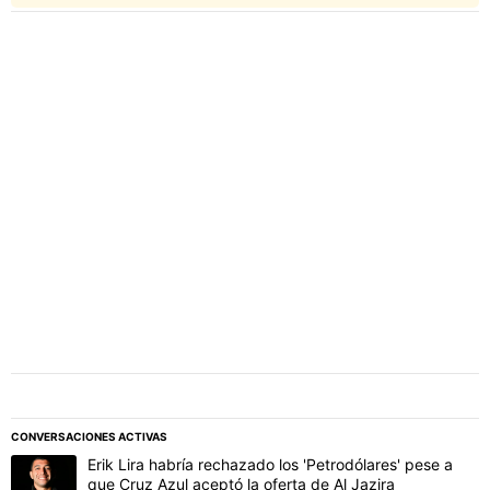
PUBLICIDAD
CONVERSACIONES ACTIVAS
Este listado muestra los artículos con más comentarios en los último
Un artículo de tendencia con el título "Erik Lira habría rechazado l
Erik Lira habría rechazado los 'Petrodólares' pese a
que Cruz Azul aceptó la oferta de Al Jazira