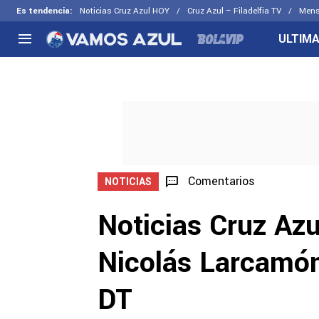
Es tendencia
:
Noticias Cruz Azul HOY
Cruz Azul – Filadelfia TV
Mens
ULTIMA
NACIONAL
FUERA DE LA LIGA
LOS OTR
Liga MX
Concachampions
Futbol F
Apertura 2026
Leagues Cup
Fuerzas 
Más noticias
EX Cruz Azul
Cruz Azul
Selección Mexicana
Comentarios
NOTICIAS
Noticias Cruz Azu
Nicolás Larcamón
DT