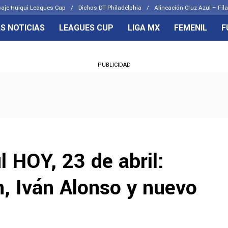
aje Huiqui Leagues Cup
Dichos DT Philadelphia
Alineación Cruz Azul – Fila
S NOTICIAS
LEAGUES CUP
LIGA MX
FEMENIL
F
OS FRENTES
CELESTES
PUBLICIDAD
emenil
Joel Huiqui
Básicas
Erik Lira
 Hidalgo
Charly Rodríguez
l HOY, 23 de abril:
, Iván Alonso y nuevo