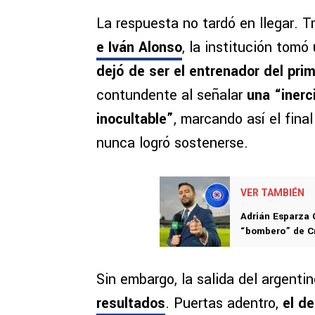
La respuesta no tardó en llegar. T
e Iván Alonso
, la institución tom
dejó de ser el entrenador del pri
contundente al señalar
una “inerc
inocultable”
, marcando así el fina
nunca logró sostenerse.
VER TAMBIÉN
Adrián Esparza 
“bombero” de C
Sin embargo, la salida del argenti
resultados
. Puertas adentro,
el d