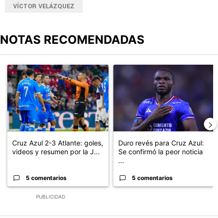
VÍCTOR VELÁZQUEZ
NOTAS RECOMENDADAS
Este listado muestra los artículos con más comentarios en los últimos
Un artículo de tendencia con el título "Cruz Azul 2-3 Atlante: go
Un artículo de tendencia con el t
Cruz Azul 2-3 Atlante: goles,
Duro revés para Cruz Azul:
videos y resumen por la J...
Se confirmó la peor noticia
...
5 comentarios
5 comentarios
PUBLICIDAD