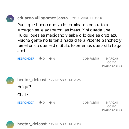
Comentario de eduardo villagomez jasso.
eduardo villagomez jasso
22 DE ABRIL DE 2026
EV
Pues que bueno que ya le terminaron contrato a
larcagon se le acabaron las ideas. Y si queda Joel
Huiqui pues es mexicano y sabe d lo que es cruz azul.
Mucha gente no le tenía nada d fe a Vicente Sánchez y
fue el único que le dio título. Esperemos que así lo haga
Joel
RESPONDER
0
0
COMPARTIR
MARCAR
COMO
INAPROPIADO
Comentario de hector_delcast.
hector_delcast
22 DE ABRIL DE 2026
HE
Huiqui?
Chale …
RESPONDER
0
0
COMPARTIR
MARCAR
COMO
INAPROPIADO
Comentario de hector_delcast.
hector_delcast
22 DE ABRIL DE 2026
HE