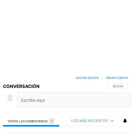
INICIAR SESIÓN
|
CREAR CUENTA
CONVERSACIÓN
SIGA ESTA C
SEGUIR
LOS MÁS RECIENTES
TODOS LOS COMENTARIOS
7
Todos los comentarios
Comentario de Jmarino95.