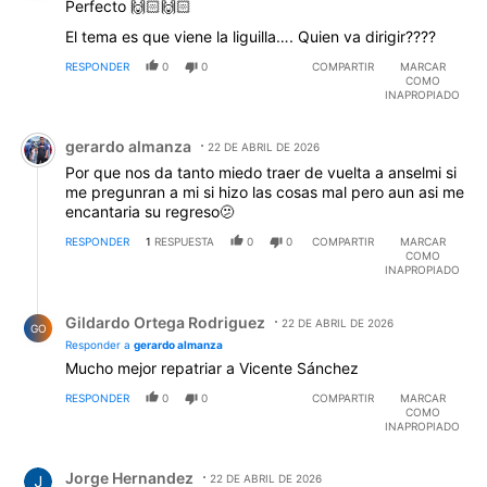
Perfecto 🙌🏻🙌🏻
El tema es que viene la liguilla…. Quien va dirigir????
RESPONDER
0
0
COMPARTIR
MARCAR
COMO
INAPROPIADO
Comentario de gerardo almanza.
gerardo almanza
22 DE ABRIL DE 2026
Por que nos da tanto miedo traer de vuelta a anselmi si
me pregunran a mi si hizo las cosas mal pero aun asi me
encantaria su regreso🫤
RESPONDER
1
RESPUESTA
0
0
COMPARTIR
MARCAR
COMO
INAPROPIADO
Respuesta de Gildardo Ortega Rodriguez.
Gildardo Ortega Rodriguez
22 DE ABRIL DE 2026
GO
Responder a
gerardo almanza
Mucho mejor repatriar a Vicente Sánchez
RESPONDER
0
0
COMPARTIR
MARCAR
COMO
INAPROPIADO
Comentario de Jorge Hernandez.
Jorge Hernandez
22 DE ABRIL DE 2026