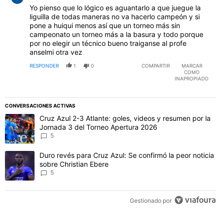
Yo pienso que lo lógico es aguantarlo a que juegue la
liguilla de todas maneras no va hacerlo campeón y si
pone a huiqui menos así que un torneo más sin
campeonato un torneo más a la basura y todo porque
por no elegir un técnico bueno traiganse al profe
anselmi otra vez
RESPONDER
1
0
COMPARTIR
MARCAR
COMO
INAPROPIADO
CONVERSACIONES ACTIVAS
Este listado muestra los artículos con más comentarios en los último
Un artículo de tendencia con el título "Cruz Azul 2-3 Atlante: gol
Cruz Azul 2-3 Atlante: goles, videos y resumen por la
Jornada 3 del Torneo Apertura 2026
5
Un artículo de tendencia con el título "Duro revés para Cruz Azul: 
Duro revés para Cruz Azul: Se confirmó la peor noticia
sobre Christian Ebere
5
Gestionado por