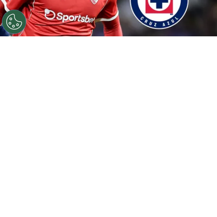
©
Getty Images / Especial
Kevin Lomónaco, deseo de
Tigres y Cruz Azul.
Por
Juan Manuel Marino
Síguenos en Google
Cruz Azul tiene entre sus principales
prioridades del
mercado de fichajes
de verano,
la incorporación de un defensa central. Con las
posibles bajas de Gonzalo Piovi o Willer Ditta,
La Máquina va en busca de un zaguero
. Y