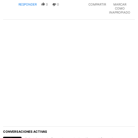
RESPONDER
0
0
COMPARTIR
MARCAR
COMO
INAPROPIADO
PUBLICIDAD
CONVERSACIONES ACTIVAS
Este listado muestra los artículos con más comentarios en los último