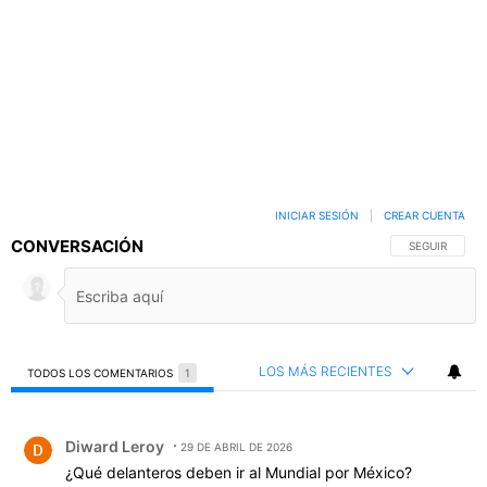
INICIAR SESIÓN
|
CREAR CUENTA
CONVERSACIÓN
SIGA ESTA C
SEGUIR
LOS MÁS RECIENTES
TODOS LOS COMENTARIOS
1
Todos los comentarios
Comentario de Diward Leroy.
Diward Leroy
29 DE ABRIL DE 2026
¿Qué delanteros deben ir al Mundial por México?