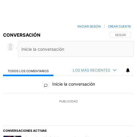
INICIAR SESIÓN
|
CREAR CUENTA
CONVERSACIÓN
SIGA ESTA C
SEGUIR
LOS MÁS RECIENTES
TODOS LOS COMENTARIOS
Todos los comentarios
Inicie la conversación
PUBLICIDAD
CONVERSACIONES ACTIVAS
Este listado muestra los artículos con más comentarios en los último