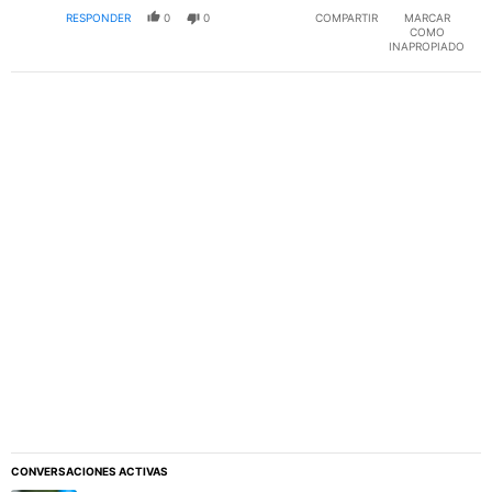
RESPONDER
0
0
COMPARTIR
MARCAR
COMO
INAPROPIADO
PUBLICIDAD
CONVERSACIONES ACTIVAS
Este listado muestra los artículos con más comentarios en los último