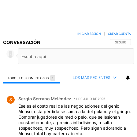
INICIAR SESIÓN
|
CREAR CUENTA
CONVERSACIÓN
SIGA ESTA C
SEGUIR
LOS MÁS RECIENTES
TODOS LOS COMENTARIOS
1
Todos los comentarios
Comentario de Sergio Serrano Meléndez.
Sergio Serrano Meléndez
1 DE JULIO DE 2026
Ese es el costo real de las negociaciones del genio
Alonso, esta pérdida se suma a la del polaco y el griego.
Comprar jugadores de medio pelo, que se lesionan
constantemente, a precios infladísimos, resulta
sospechoso, muy sospechoso. Pero sigan adorando a
Alonso, total hay cartera abierta.