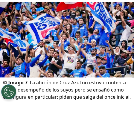
©
Imago 7
La afición de Cruz Azul no estuvo contenta
con el desempeño de los suyos pero se ensañó como
una figura en particular: piden que salga del once inicial.
Por
Diward Leroy
Síguenos en Google