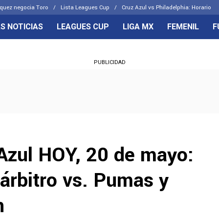
quez negocia Toro
Lista Leagues Cup
Cruz Azul vs Philadelphia: Horario
S NOTICIAS
LEAGUES CUP
LIGA MX
FEMENIL
F
OS FRENTES
CELESTES
PUBLICIDAD
emenil
Joel Huiqui
Básicas
Erik Lira
 Hidalgo
Charly Rodríguez
 Azul HOY, 20 de mayo:
 árbitro vs. Pumas y
n