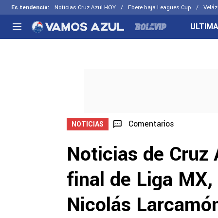
Es tendencia
:
Noticias Cruz Azul HOY
Ebere baja Leagues Cup
Veláz
ULTIMA
NACIONAL
FUERA DE LA LIGA
LOS OTR
Liga MX
Concachampions
Futbol F
Apertura 2026
Leagues Cup
Fuerzas 
Más noticias
EX Cruz Azul
Cruz Azul
Selección Mexicana
Comentarios
NOTICIAS
Noticias de Cruz
final de Liga MX,
Nicolás Larcamó