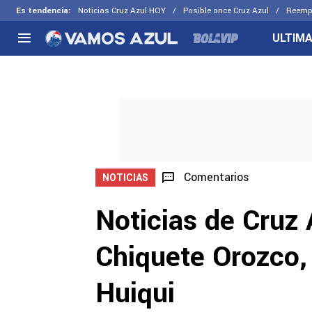
Es tendencia
:
Noticias Cruz Azul HOY
Posible once Cruz Azul
Reemp
ULTIMA
NACIONAL
FUERA DE LA LIGA
LOS OTR
Liga MX
Concachampions
Futbol F
Apertura 2026
Leagues Cup
Fuerzas 
Más noticias
EX Cruz Azul
Cruz Azul
Selección Mexicana
Comentarios
NOTICIAS
Noticias de Cruz A
Chiquete Orozco, 
Huiqui