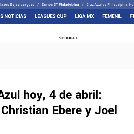
lazos Bajas Leagues
Dichos DT Philadelphia
Cruz Azul vs Philadelphia: Ho
S NOTICIAS
LEAGUES CUP
LIGA MX
FEMENIL
F
OS FRENTES
CELESTES
PUBLICIDAD
emenil
Joel Huiqui
Básicas
Erik Lira
 Hidalgo
Charly Rodríguez
zul hoy, 4 de abril:
Christian Ebere y Joel