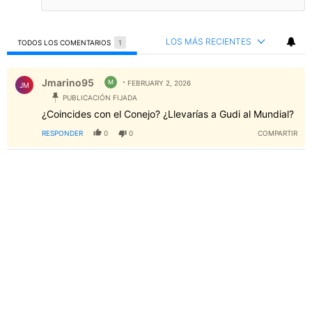
LOS MÁS RECIENTES
TODOS LOS COMENTARIOS
1
Todos los comentarios
Comentario de Jmarino95.
Jmarino95
M
FEBRUARY 2, 2026
JM
PUBLICACIÓN FIJADA
¿Coincides con el Conejo? ¿Llevarías a Gudi al Mundial?
RESPONDER
0
0
COMPARTIR
PUBLICIDAD