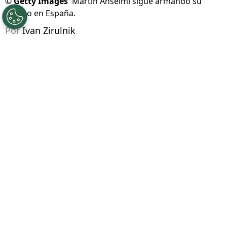
©
Getty Images
Martín Anselmi sigue armando su
equipo en España.
Por
Ivan Zirulnik
Síguenos en Google
Martín Anselmi
vuelve a tener un desafío en el
futbol europeo
. Después de su turbulenta
salida de
Cruz Azul
y su fallido paso por el
FC
Porto
, el entrenador argentino
comenzó una
nueva etapa al frente del Elche
con la
intención de construir un equipo que tenga una
identidad reconocible y que pueda competir
desde la valentía.