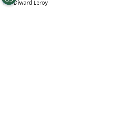
Por
Diward Leroy
Síguenos en Google
Chivas de Guadalajara inició con el pie
izquierdo su andadura en la Leagues Cup
2026
. Los tapatíos perdieron desde el punto
penal ante el
LAFC
en su debut en el torneo
que mide a los clubes de la Liga MX y la MLS.
Dos ex futbolistas de Cruz Azul fueron
protagonistas de la contienda.
PUBLICIDAD