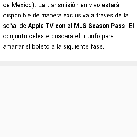
El crucial enfrentamiento de
Cruz Azul frente
a New York City FC
se disputará el
próximo
martes a las 18:00 horas
(tiempo del centro
de México). La transmisión en vivo estará
disponible de manera exclusiva a través de la
señal de
Apple TV con el MLS Season Pass
. El
conjunto celeste buscará el triunfo para
amarrar el boleto a la siguiente fase.