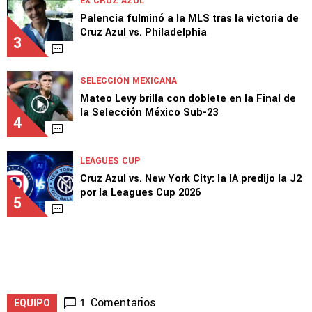
Ditta preocupa a Cruz Azul: ¿Llega al próximo
juego de Leagues Cup?
2
1
EX CRUZ AZUL
Palencia fulminó a la MLS tras la victoria de
Cruz Azul vs. Philadelphia
3
SELECCIÓN MEXICANA
Mateo Levy brilla con doblete en la Final de
la Selección México Sub-23
4
LEAGUES CUP
Cruz Azul vs. New York City: la IA predijo la J2
por la Leagues Cup 2026
5