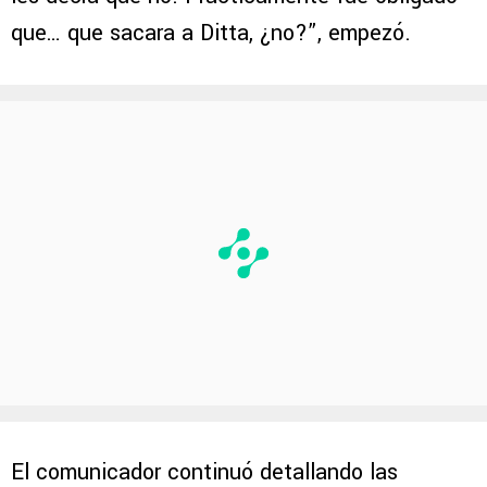
calma, calma.
No… no quería salir Ditta, de
hecho ya estaba el cambio de Josué y Ditta
les decía que no. Prácticamente fue obligado
que… que sacara a Ditta, ¿no?”, empezó.