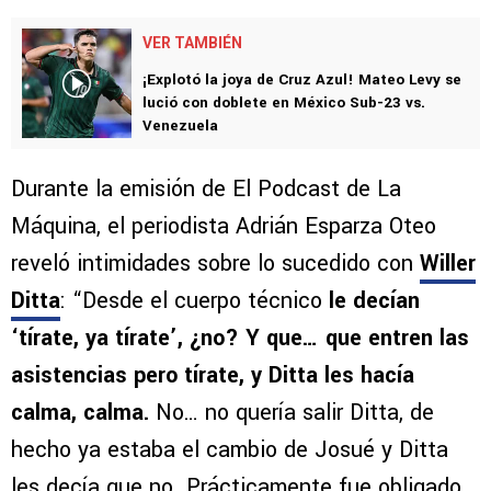
ronda. Sin embargo, el cuerpo técnico analiza
ajustar piezas tras el desgaste físico mostrado
en el último compromiso.
VER TAMBIÉN
¡Explotó la joya de Cruz Azul! Mateo Levy se
lució con doblete en México Sub-23 vs.
Venezuela
Durante la emisión de El Podcast de La
Máquina, el periodista Adrián Esparza Oteo
reveló intimidades sobre lo sucedido con
Willer
Ditta
: “Desde el cuerpo técnico
le decían
‘tírate, ya tírate’, ¿no? Y que… que entren las
asistencias pero tírate, y Ditta les hacía