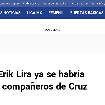
Leagues Cup por TV Abierta?
Temor con Erik Lira
Cruz Azul vs Atlante: Día 
S NOTICIAS
LIGA MX
FEMENIL
FUERZAS BÁSICAS
OS FRENTES
CELESTES
PUBLICIDAD
emenil
Joel Huiqui
Básicas
Erik Lira
 Hidalgo
Charly Rodríguez
rik Lira ya se habría
s compañeros de Cruz