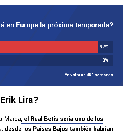
ará en Europa la próxima temporada?
92
%
8
%
Ya votaron 451 personas
Erik Lira?
io Marca
, el Real Betis sería uno de los
s,
desde los Países Bajos también habrían