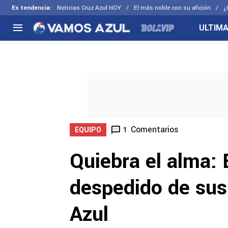
Es tendencia
:
Noticias Cruz Azul HOY
El más noble con su afición
¿
ULTIMA
NACIONAL
FUERA DE LA LIGA
LOS OTR
Liga MX
Concachampions
Futbol F
Apertura 2026
Leagues Cup
Fuerzas 
Más noticias
EX Cruz Azul
Cruz Azul
Selección Mexicana
Comentarios
1
EQUIPO
Quiebra el alma: E
despedido de su
Azul