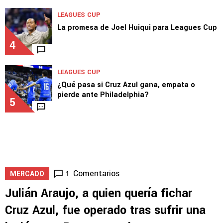
EX CRUZ AZUL
Cabecita Rodríguez resurge tras el golpe
sufrido en la MLS
3
LEAGUES CUP
La promesa de Joel Huiqui para Leagues Cup
4
LEAGUES CUP
¿Qué pasa si Cruz Azul gana, empata o
pierde ante Philadelphia?
5
Comentarios
1
MERCADO