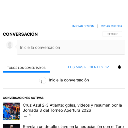
INICIAR SESIÓN
|
CREAR CUENTA
CONVERSACIÓN
SIGA ESTA C
SEGUIR
LOS MÁS RECIENTES
TODOS LOS COMENTARIOS
Todos los comentarios
Inicie la conversación
PUBLICIDAD
CONVERSACIONES ACTIVAS
Este listado muestra los artículos con más comentarios en los último