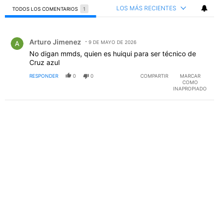
LOS MÁS RECIENTES
TODOS LOS COMENTARIOS
1
Todos los comentarios
Comentario de Arturo Jimenez.
Arturo Jimenez
9 DE MAYO DE 2026
No digan mmds, quien es huiqui para ser técnico de
Cruz azul
RESPONDER
0
0
COMPARTIR
MARCAR
COMO
INAPROPIADO
PUBLICIDAD