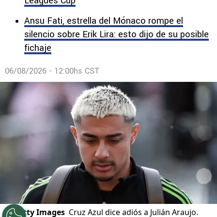
Leagues Cup
Ansu Fati, estrella del Mónaco rompe el
silencio sobre Erik Lira: esto dijo de su posible
fichaje
06/08/2026 - 12:00hs CST
©
Getty Images
Cruz Azul dice adiós a Julián Araujo.