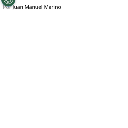
Por
Juan Manuel Marino
Síguenos en Google
El
mercado de fichajes
en el fútbol mexicano
está más cerca de su final, y Cruz Azul parece
haber cerrado las puertas en materia de
refuerzos. En este sentido, uno de los
jugadores que La Máquina quizo
concretamente, como es
Julián Araujo,
terminó por cerrarle la puerta a esta
posibilidad y no por una cuestión únicamente
intencional
. Y es que la salud le jugó una mala