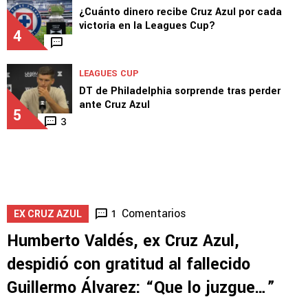
Cruz Azul vs New York City
3
LEAGUES CUP
¿Cuánto dinero recibe Cruz Azul por cada
victoria en la Leagues Cup?
4
LEAGUES CUP
DT de Philadelphia sorprende tras perder
ante Cruz Azul
5
3
Comentarios
1
EX CRUZ AZUL
Humberto Valdés, ex Cruz Azul,