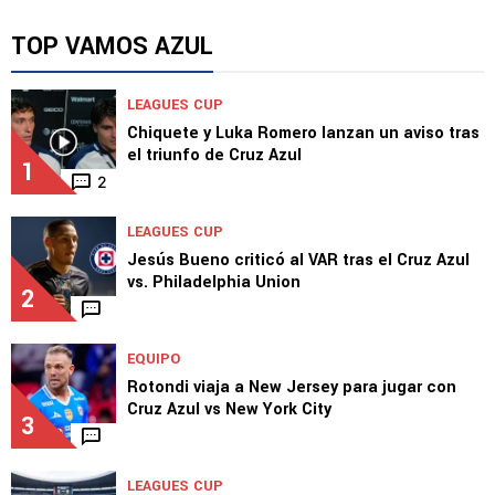
"No veo un proyecto": De Anda trituró a
Alonso y Velázquez por Huiqui
TOP VAMOS AZUL
LEAGUES CUP
Chiquete y Luka Romero lanzan un aviso tras
el triunfo de Cruz Azul
1
2
LEAGUES CUP
Jesús Bueno criticó al VAR tras el Cruz Azul
vs. Philadelphia Union
2
EQUIPO
Rotondi viaja a New Jersey para jugar con