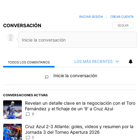
INICIAR SESIÓN
|
CREAR CUENTA
CONVERSACIÓN
SIGA ESTA C
SEGUIR
LOS MÁS RECIENTES
TODOS LOS COMENTARIOS
Todos los comentarios
Inicie la conversación
PUBLICIDAD
CONVERSACIONES ACTIVAS
Este listado muestra los artículos con más comentarios en los último
Un artículo de tendencia con el título "Revelan un detalle clave en 
Revelan un detalle clave en la negociación con el Toro
Fernández y el fichaje de un '9' a Cruz Azul