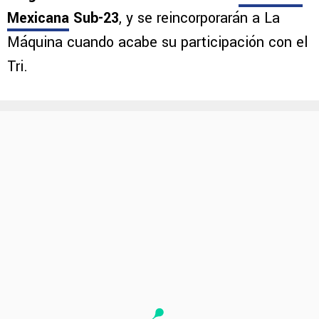
los futbolistas
Emmanuel Ochoa, Rogelio
González, Mateo Levy, Jaziel Mendoza y
Diego Valdéz se encuentran con la
Selección
Mexicana
Sub-23
, y se reincorporarán a La
Máquina cuando acabe su participación con el
Tri.