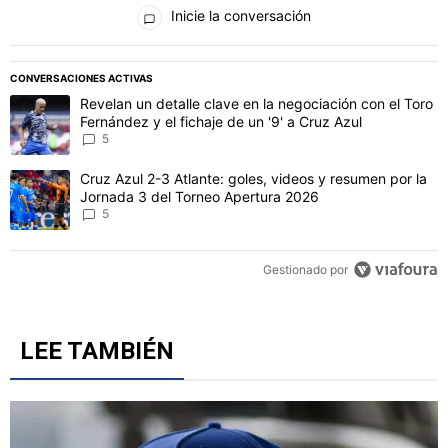
Todos los comentarios
Inicie la conversación
PUBLICIDAD
CONVERSACIONES ACTIVAS
Este listado muestra los artículos con más comentarios en los último
Un artículo de tendencia con el título "Revelan un detalle clave en 
Revelan un detalle clave en la negociación con el Toro
Fernández y el fichaje de un '9' a Cruz Azul
5
Un artículo de tendencia con el título "Cruz Azul 2-3 Atlante: gol
Cruz Azul 2-3 Atlante: goles, videos y resumen por la
Jornada 3 del Torneo Apertura 2026
5
Gestionado por
LEE TAMBIÉN