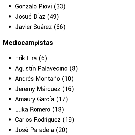
Jesús Orozco Chiquete (5)
Alán Montes (12)
Jorge Rodarte (22)
Gonzalo Piovi (33)
Josué Díaz (49)
Javier Suárez (66)
Mediocampistas
Erik Lira (6)
Agustín Palavecino (8)
Andrés Montaño (10)
Jeremy Márquez (16)
Amaury García (17)