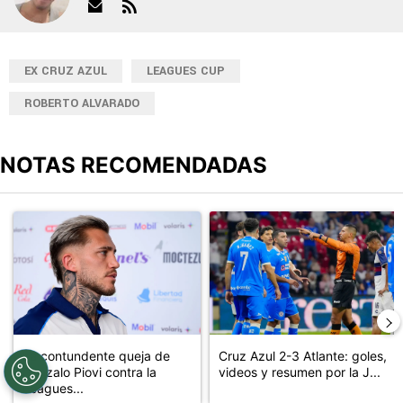
EX CRUZ AZUL
LEAGUES CUP
ROBERTO ALVARADO
NOTAS RECOMENDADAS
Este listado muestra los artículos con más comentarios en los últimos
Un artículo de tendencia con el título "La contundente queja de G
Un artículo de tendencia con el 
La contundente queja de
Cruz Azul 2-3 Atlante: goles,
Gonzalo Piovi contra la
videos y resumen por la J...
Leagues...