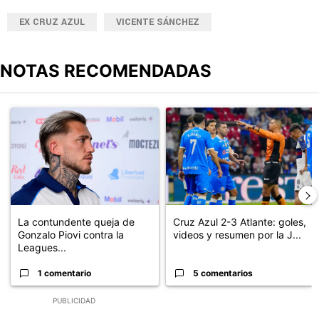
EX CRUZ AZUL
VICENTE SÁNCHEZ
NOTAS RECOMENDADAS
Este listado muestra los artículos con más comentarios en los últimos
Un artículo de tendencia con el título "La contundente queja de G
Un artículo de tendencia con el 
La contundente queja de
Cruz Azul 2-3 Atlante: goles,
Gonzalo Piovi contra la
videos y resumen por la J...
Leagues...
1 comentario
5 comentarios
PUBLICIDAD