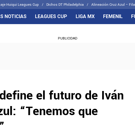
aje Huiqui Leagues Cup
Dichos DT Philadelphia
Alineación Cruz Azul – Fila
S NOTICIAS
LEAGUES CUP
LIGA MX
FEMENIL
F
OS FRENTES
CELESTES
PUBLICIDAD
emenil
Joel Huiqui
Básicas
Erik Lira
 Hidalgo
Charly Rodríguez
define el futuro de Iván
zul: “Tenemos que
”