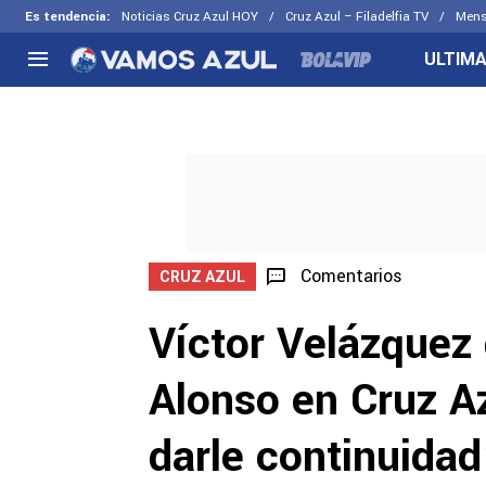
Es tendencia
:
Noticias Cruz Azul HOY
Cruz Azul – Filadelfia TV
Mens
ULTIMA
NACIONAL
FUERA DE LA LIGA
LOS OTR
Liga MX
Concachampions
Futbol F
Apertura 2026
Leagues Cup
Fuerzas 
Más noticias
EX Cruz Azul
Cruz Azul
Selección Mexicana
Comentarios
CRUZ AZUL
Víctor Velázquez 
Alonso en Cruz A
darle continuidad