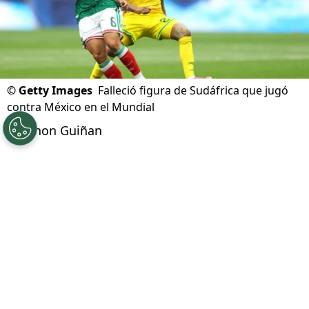
©
Getty Images
Falleció figura de Sudáfrica que jugó
contra México en el Mundial
Por
Jhon Guiñan
Síguenos en Google
Jayden Adams
, mediocampista que tuvo
participación con Sudáfrica en la fase de
grupos del
Mundial 2026
,
falleció este sábado
11 de julio a los 25 años de
edad según dio a