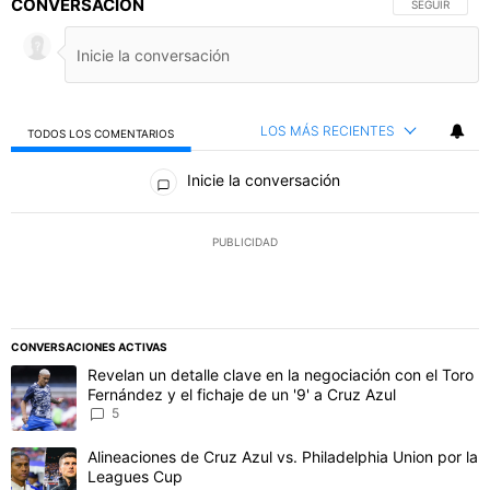
CONVERSACIÓN
SIGA ESTA C
SEGUIR
LOS MÁS RECIENTES
TODOS LOS COMENTARIOS
Todos los comentarios
Inicie la conversación
PUBLICIDAD
CONVERSACIONES ACTIVAS
Este listado muestra los artículos con más comentarios en los último
Un artículo de tendencia con el título "Revelan un detalle clave en 
Revelan un detalle clave en la negociación con el Toro
Fernández y el fichaje de un '9' a Cruz Azul
5
Un artículo de tendencia con el título "Alineaciones de Cruz Azul v
Alineaciones de Cruz Azul vs. Philadelphia Union por la
Leagues Cup