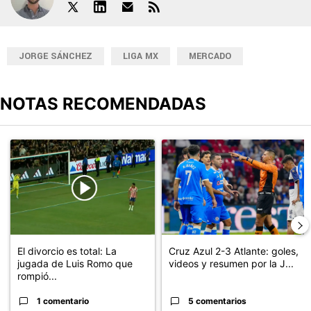
JORGE SÁNCHEZ
LIGA MX
MERCADO
NOTAS RECOMENDADAS
Este listado muestra los artículos con más comentarios en los últimos
Un artículo de tendencia con el título "El divorcio es total: La ju
Un artículo de tendencia con el 
El divorcio es total: La
Cruz Azul 2-3 Atlante: goles,
jugada de Luis Romo que
videos y resumen por la J...
rompió...
1 comentario
5 comentarios