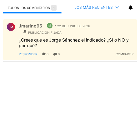
LOS MÁS RECIENTES
TODOS LOS COMENTARIOS
1
Todos los comentarios
Comentario de Jmarino95.
Jmarino95
M
22 DE JUNIO DE 2026
JM
PUBLICACIÓN FIJADA
¿Crees que es Jorge Sánchez el indicado? ¿SI o NO y
por qué?
RESPONDER
0
0
COMPARTIR
PUBLICIDAD