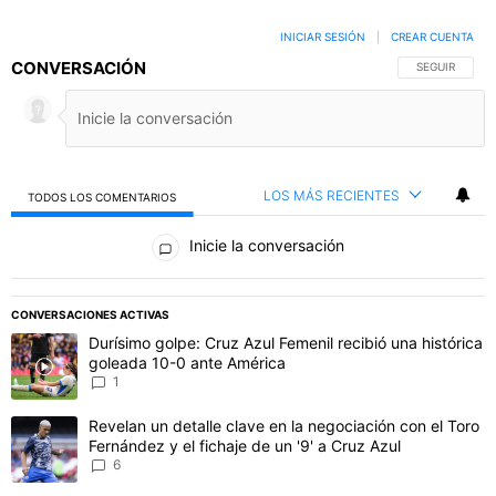
INICIAR SESIÓN
|
CREAR CUENTA
CONVERSACIÓN
SIGA ESTA C
SEGUIR
LOS MÁS RECIENTES
TODOS LOS COMENTARIOS
Todos los comentarios
Inicie la conversación
PUBLICIDAD
CONVERSACIONES ACTIVAS
Este listado muestra los artículos con más comentarios en los último
Un artículo de tendencia con el título "Durísimo golpe: Cruz Azul F
Durísimo golpe: Cruz Azul Femenil recibió una histórica
goleada 10-0 ante América
1