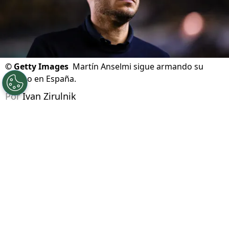
©
Getty Images
Martín Anselmi sigue armando su
equipo en España.
Por
Ivan Zirulnik
Síguenos en Google
Martín Anselmi
vuelve a tener un desafío en el