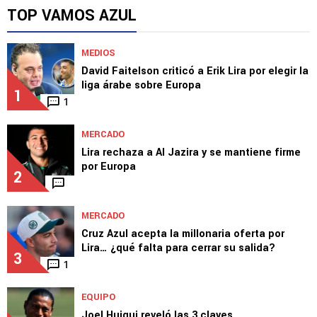
DT del Porto llamó a Giménez: así reaccionó
el jugador
TOP VAMOS AZUL
MEDIOS
David Faitelson criticó a Erik Lira por elegir la
liga árabe sobre Europa
1
1
MERCADO
Lira rechaza a Al Jazira y se mantiene firme
por Europa
2
MERCADO
Cruz Azul acepta la millonaria oferta por
Lira… ¿qué falta para cerrar su salida?