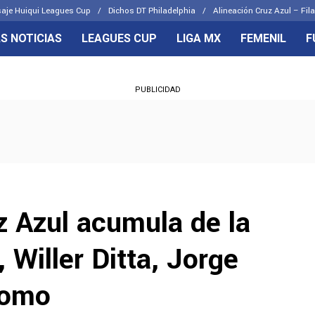
aje Huiqui Leagues Cup
Dichos DT Philadelphia
Alineación Cruz Azul – Fila
S NOTICIAS
LEAGUES CUP
LIGA MX
FEMENIL
F
OS FRENTES
CELESTES
PUBLICIDAD
emenil
Joel Huiqui
Básicas
Erik Lira
 Hidalgo
Charly Rodríguez
z Azul acumula de la
, Willer Ditta, Jorge
Romo