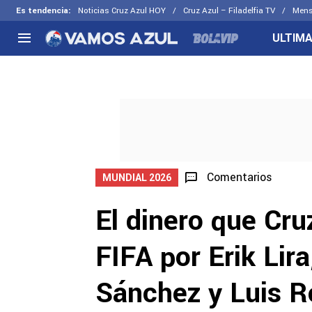
Es tendencia
:
Noticias Cruz Azul HOY
Cruz Azul – Filadelfia TV
Mens
ULTIMA
NACIONAL
FUERA DE LA LIGA
LOS OTR
Liga MX
Concachampions
Futbol F
Apertura 2026
Leagues Cup
Fuerzas 
Más noticias
EX Cruz Azul
Cruz Azul
Selección Mexicana
Comentarios
MUNDIAL 2026
El dinero que Cru
FIFA por Erik Lira
Sánchez y Luis 