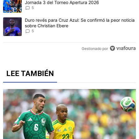
CONVERSACIONES ACTIVAS
Este listado muestra los artículos con más comentarios en los último
Un artículo de tendencia con el título "Cruz Azul 2-3 Atlante: gol
Cruz Azul 2-3 Atlante: goles, videos y resumen por la
Jornada 3 del Torneo Apertura 2026
5
Un artículo de tendencia con el título "Duro revés para Cruz Azul: 
Duro revés para Cruz Azul: Se confirmó la peor noticia
sobre Christian Ebere
5
Gestionado por
LEE TAMBIÉN