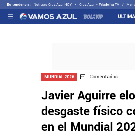
Es tendencia
:
Noticias Cruz Azul HOY
Cruz Azul – Filadelfia TV
Mens
ULTIMA
NACIONAL
FUERA DE LA LIGA
LOS OTR
Liga MX
Concachampions
Futbol F
Apertura 2026
Leagues Cup
Fuerzas 
Más noticias
EX Cruz Azul
Cruz Azul
Selección Mexicana
Comentarios
MUNDIAL 2026
Javier Aguirre elo
desgaste físico 
en el Mundial 20