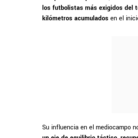
los futbolistas más exigidos del 
kilómetros acumulados
en el inic
Su influencia en el mediocampo no
un eje de equilibrio táctico, recu