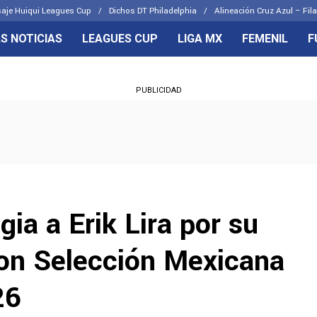
aje Huiqui Leagues Cup
Dichos DT Philadelphia
Alineación Cruz Azul – Fila
S NOTICIAS
LEAGUES CUP
LIGA MX
FEMENIL
F
OS FRENTES
CELESTES
PUBLICIDAD
emenil
Joel Huiqui
Básicas
Erik Lira
 Hidalgo
Charly Rodríguez
gia a Erik Lira por su
con Selección Mexicana
26