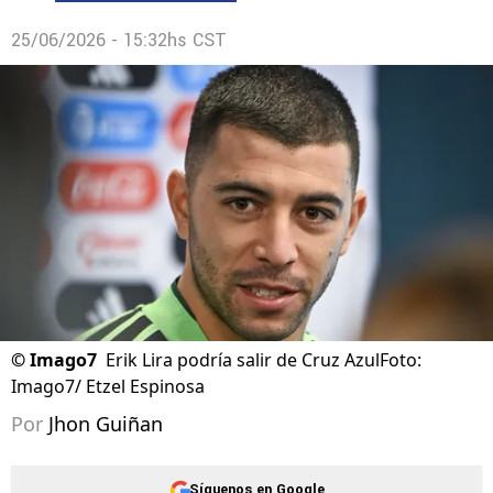
25/06/2026 - 15:32hs CST
©
Imago7
Erik Lira podría salir de Cruz AzulFoto:
Imago7/ Etzel Espinosa
Por
Jhon Guiñan
Síguenos en Google