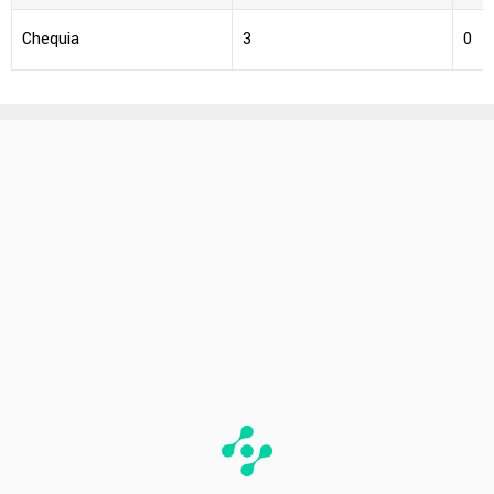
Chequia
3
0