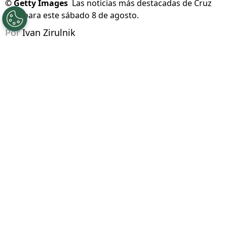
©
Getty Images
Las noticias más destacadas de Cruz
Azul para este sábado 8 de agosto.
Por
Ivan Zirulnik
Síguenos en Google
Un nuevo día amanece en La Noria y
las
novedades en Cruz Azul no se detienen
.
Mientras el equipo ajusta detalles, la agenda
celeste se mueve con rumores, declaraciones y
decisiones clave.