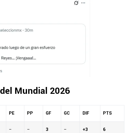
 del Mundial 2026
PE
PP
GF
GC
DIF
PTS
–
–
3
–
+3
6