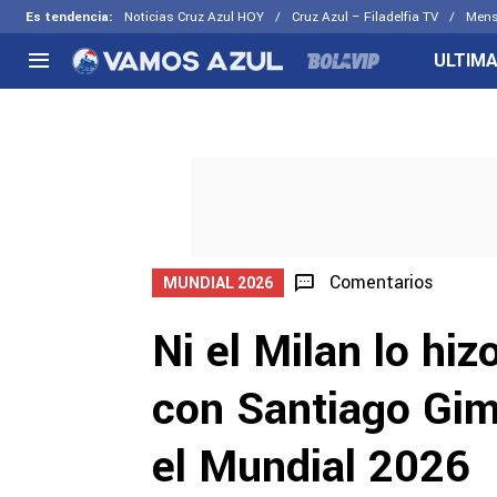
Es tendencia
:
Noticias Cruz Azul HOY
Cruz Azul – Filadelfia TV
Mens
ULTIMA
NACIONAL
FUERA DE LA LIGA
LOS OTR
Liga MX
Concachampions
Futbol F
Apertura 2026
Leagues Cup
Fuerzas 
Más noticias
EX Cruz Azul
Cruz Azul
Selección Mexicana
Comentarios
MUNDIAL 2026
Ni el Milan lo hiz
con Santiago Gim
el Mundial 2026