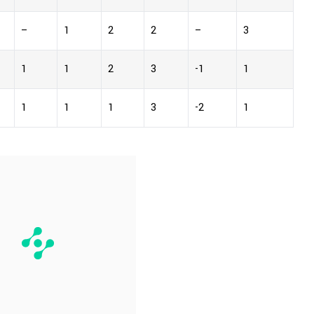
–
1
2
2
–
3
1
1
2
3
-1
1
1
1
1
3
-2
1