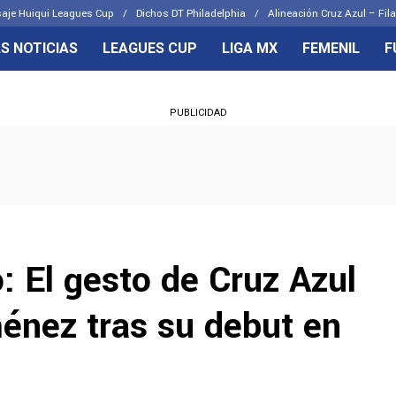
aje Huiqui Leagues Cup
Dichos DT Philadelphia
Alineación Cruz Azul – Fila
S NOTICIAS
LEAGUES CUP
LIGA MX
FEMENIL
F
OS FRENTES
CELESTES
PUBLICIDAD
emenil
Joel Huiqui
Básicas
Erik Lira
 Hidalgo
Charly Rodríguez
o: El gesto de Cruz Azul
énez tras su debut en