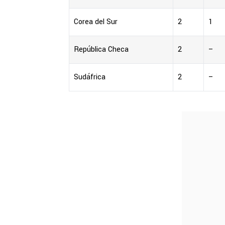
Corea del Sur
2
1
República Checa
2
–
Sudáfrica
2
–