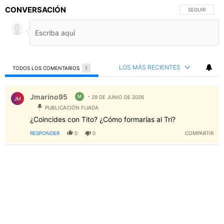
CONVERSACIÓN
SIGA ESTA C
SEGUIR
LOS MÁS RECIENTES
TODOS LOS COMENTARIOS
1
Todos los comentarios
Comentario de Jmarino95.
Jmarino95
M
29 DE JUNIO DE 2026
JM
PUBLICACIÓN FIJADA
¿Coincides con Tito? ¿Cómo formarías al Tri?
RESPONDER
0
0
COMPARTIR
PUBLICIDAD