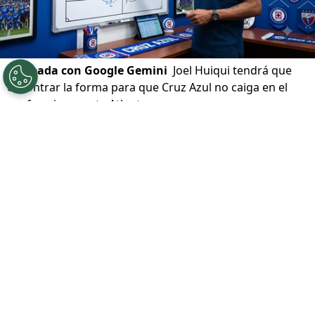
©
Creada con Google Gemini
Joel Huiqui tendrá que
encontrar la forma para que Cruz Azul no caiga en el
conformismo ante Atlante.
Por
Ivan Zirulnik
Síguenos en Google
Con paso perfecto en el Apertura 2026 y el
reciente título de Campeón de Campeones,
el
Cruz Azul de
Joel Huiqui
ha construido una
inercia positiva que entusiasma
a su afición.