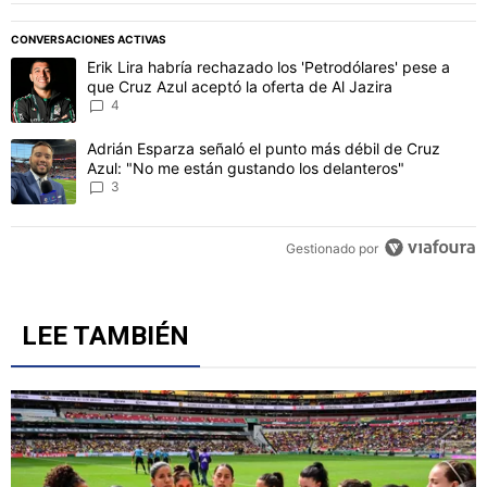
PUBLICIDAD
CONVERSACIONES ACTIVAS
Este listado muestra los artículos con más comentarios en los último
Un artículo de tendencia con el título "Erik Lira habría rechazado l
Erik Lira habría rechazado los 'Petrodólares' pese a
que Cruz Azul aceptó la oferta de Al Jazira
4
Un artículo de tendencia con el título "Adrián Esparza señaló el p
Adrián Esparza señaló el punto más débil de Cruz
Azul: "No me están gustando los delanteros"
3
Gestionado por
LEE TAMBIÉN