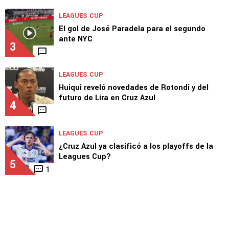
LEAGUES CUP
José Paradela elogió a Joel Huiqui tras el
triunfo de Cruz Azul en Leagues Cup
2
LEAGUES CUP
El gol de José Paradela para el segundo
ante NYC
3
LEAGUES CUP
Huiqui reveló novedades de Rotondi y del
futuro de Lira en Cruz Azul
4
LEAGUES CUP
¿Cruz Azul ya clasificó a los playoffs de la
Leagues Cup?
5
1