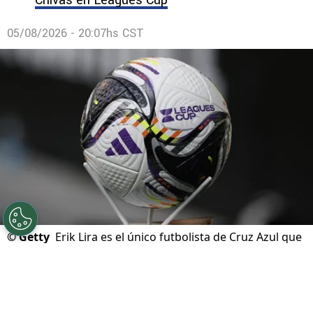
Chivas en Leagues Cup
05/08/2026 - 20:07hs CST
©
Getty
Erik Lira es el único futbolista de Cruz Azul que
se cuela entre los 10 más valiosos del torneo que mide a
los clubes de Liga MX y MLS.
Por
Diward Leroy