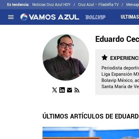
Es tendencia
:
Noticias Cruz Azul HOY
Cruz Azul – Filadelfia TV
Mensaj
ULTIMAS
Eduardo Cec
NACIONAL
FUERA DE LA LIGA
LOS OTROS 
Liga MX
Concachampions
Futbol Femen
Apertura 2026
Leagues Cup
Fuerzas Bási
EXPERIENC
Más noticias
EX Cruz Azul
Cruz Azul Hid
Periodista deport
Liga Expansión MX
Selección Mexicana
Bolavip México, a
Santa María de Ve
ÚLTIMOS ARTÍCULOS DE EDUARD