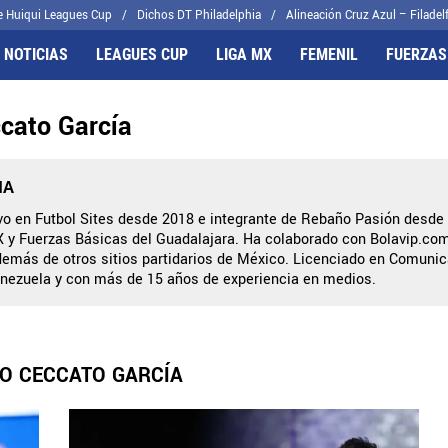
e Huiqui Leagues Cup
Dichos DT Philadelphia
Alineación Cruz Azul – Filadelf
 NOTICIAS
LEAGUES CUP
LIGA MX
FEMENIL
FUERZAS
cato García
FRENTES
CELESTES
il
Joel Huiqui
cas
Erik Lira
IA
algo
Charly Rodríguez
ivo en Futbol Sites desde 2018 e integrante de Rebaño Pasión desde
 y Fuerzas Básicas del Guadalajara. Ha colaborado con Bolavip.com,
demás de otros sitios partidarios de México. Licenciado en Comunic
nezuela y con más de 15 años de experiencia en medios.
O CECCATO GARCÍA