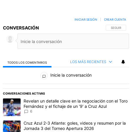
INICIAR SESIÓN
|
CREAR CUENTA
CONVERSACIÓN
SIGA ESTA C
SEGUIR
LOS MÁS RECIENTES
TODOS LOS COMENTARIOS
Todos los comentarios
Inicie la conversación
PUBLICIDAD
CONVERSACIONES ACTIVAS
Este listado muestra los artículos con más comentarios en los último
Un artículo de tendencia con el título "Revelan un detalle clave en 
Revelan un detalle clave en la negociación con el Toro