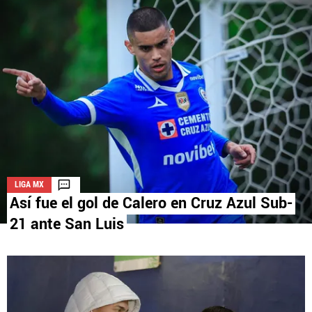
La aceptación de una de las ofertas presentadas en esta página
puede dar lugar a un pago a
Vamos Azul
. Este pago puede influir en
cómo y dónde aparecen los operadores de juego en la página y en el
orden en que aparecen, pero no influye en nuestras evaluaciones.
LIGA MX
Así fue el gol de Calero en Cruz Azul Sub-
21 ante San Luis