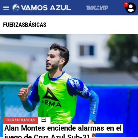
?
Es tendencia
:
Noticias Cruz Azul HOY
Mier podría salir de Cruz Az
FUERZASBÁSICAS
ULTIMAS NOTICIAS
LEAGUES CUP
LIGA MX
FEMENIL
FUERZAS BÁSICAS
MERCADO DE FICHAJES
FUERZAS BÁSICAS
OPINIÓN
Alan Montes enciende alarmas en el
juego de Cruz Azul Sub-21