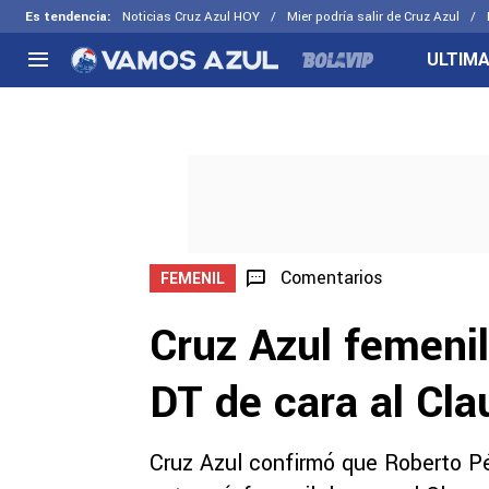
Es tendencia
:
Noticias Cruz Azul HOY
Mier podría salir de Cruz Azul
ULTIMA
NACIONAL
FUERA DE LA LIGA
LOS OTR
Liga MX
Concachampions
Futbol F
Apertura 2026
Leagues Cup
Fuerzas 
Más noticias
EX Cruz Azul
Cruz Azul
Selección Mexicana
Comentarios
FEMENIL
Cruz Azul femenil
DT de cara al Cl
Cruz Azul confirmó que Roberto Pér