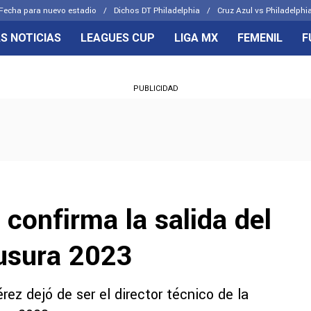
Fecha para nuevo estadio
Dichos DT Philadelphia
Cruz Azul vs Philadelphia
S NOTICIAS
LEAGUES CUP
LIGA MX
FEMENIL
F
OS FRENTES
CELESTES
PUBLICIDAD
emenil
Joel Huiqui
Básicas
Erik Lira
 Hidalgo
Charly Rodríguez
 confirma la salida del
ausura 2023
ez dejó de ser el director técnico de la