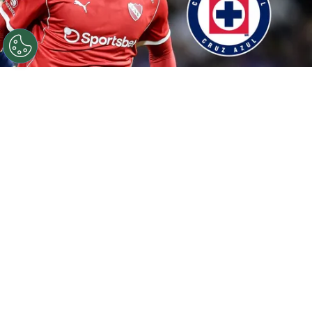
©
Getty Images / Especial
Kevin Lomónaco, deseo de
Tigres y Cruz Azul.
Por
Juan Manuel Marino
Síguenos en Google
Cruz Azul tiene entre sus principales
prioridades del
mercado de fichajes
de verano,
la incorporación de un defensa central. Con las
posibles bajas de Gonzalo Piovi o Willer Ditta,
La Máquina va en busca de un zaguero
. Y