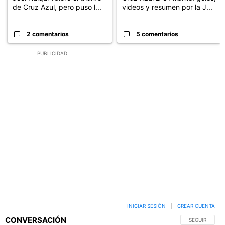
de Cruz Azul, pero puso l...
videos y resumen por la J...
2 comentarios
5 comentarios
PUBLICIDAD
INICIAR SESIÓN
|
CREAR CUENTA
CONVERSACIÓN
SIGA ESTA C
SEGUIR