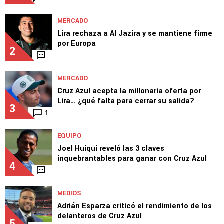
MEDIOS
David Faitelson criticó a Erik Lira por elegir la
liga árabe sobre Europa
1
1
MERCADO
Lira rechaza a Al Jazira y se mantiene firme
por Europa
2
MERCADO
Cruz Azul acepta la millonaria oferta por
Lira… ¿qué falta para cerrar su salida?
3
1
EQUIPO
Joel Huiqui reveló las 3 claves
inquebrantables para ganar con Cruz Azul
4