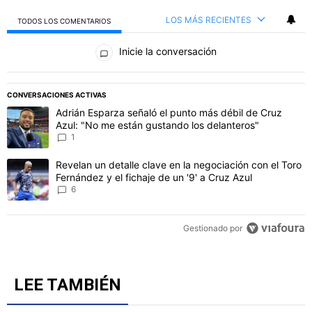
LOS MÁS RECIENTES
TODOS LOS COMENTARIOS
Todos los comentarios
Inicie la conversación
PUBLICIDAD
CONVERSACIONES ACTIVAS
Este listado muestra los artículos con más comentarios en los último
Un artículo de tendencia con el título "Adrián Esparza señaló el p
Adrián Esparza señaló el punto más débil de Cruz
Azul: "No me están gustando los delanteros"
1
Un artículo de tendencia con el título "Revelan un detalle clave en 
Revelan un detalle clave en la negociación con el Toro
Fernández y el fichaje de un '9' a Cruz Azul
6
Gestionado por