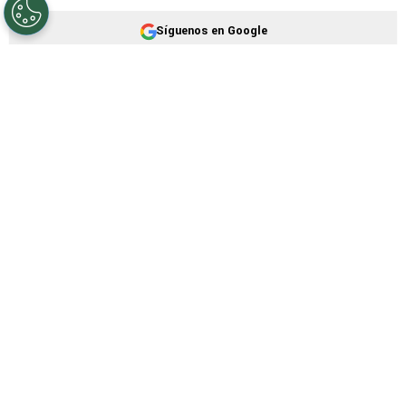
©
IMAGO7
Richy es una de las figuras que tiene Milito
entre sus filas.
Por
Sebastian Buenaventura
Síguenos en Google
Intenso mercado de transferencias luego de
que la
Selección Mexicana
quedara afuera de
la Copa del Mundo 2026, algo que estaba
previsto. Allí es en donde emerge
Cruz Azul
,
quien ya tenía a
Juan José Calero
y en las
últimas horas
sumó al defensor Alan Montes
,
hermano de César que estuvo cedido en
Turquía.