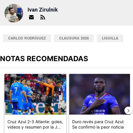
Ivan Zirulnik
CARLOS RODRÍGUEZ
CLAUSURA 2026
LIGUILLA
NOTAS RECOMENDADAS
Este listado muestra los artículos con más comentarios en los últimos
Un artículo de tendencia con el título "Cruz Azul 2-3 Atlante: go
Un artículo de tendencia con el t
Cruz Azul 2-3 Atlante: goles,
Duro revés para Cruz Azul:
videos y resumen por la J...
Se confirmó la peor noticia
...