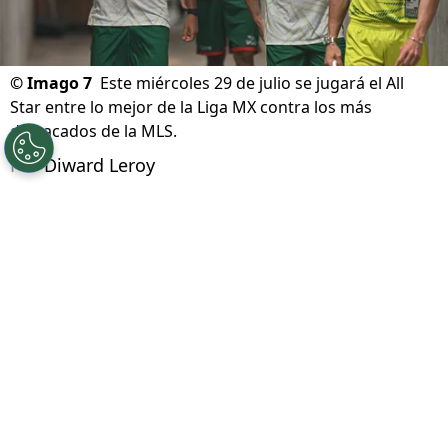
©
Imago 7
Este miércoles 29 de julio se jugará el All
Star entre lo mejor de la Liga MX contra los más
destacados de la MLS.
Por
Diward Leroy
Síguenos en Google
A un día de jugarse el All Star entre la Liga
MX y la MLS se llevó a cabo el Skill Challenge
,
una serie de retos que ponen a prueba las
capacidades técnicas de los protagonistas.
Por parte de Cruz Azul participaron
José